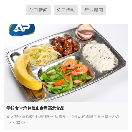
公司新闻
公司活动
行业新闻
学校食堂承包禁止食用高危食品
多人都很喜欢吃“干煸四季豆”这道菜，但是你知道吗？青豆是一种蔬
2024-03-06
菜，由于烹饪不当，容易引起食物中毒。近，四川省教育厅发出通知，
禁止在学校食堂出售青豆。