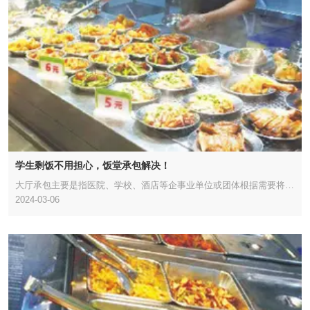
学生剩饭不用担心，饭堂承包解决！
大厅承包主要是指医院、学校、酒店等企事业单位或团体根据需要将食
2024-03-06
堂承包给食堂******餐饮公司管理，然后选择餐饮公司提供的各种菜
肴。