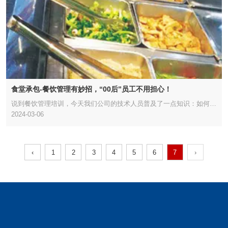
食堂承包-餐饮管理有妙招，“00后”员工不用担心！
说到餐饮管理培训，今天我们公司的技术人员普及了一点知识：如何让
2024-03-06
下属，尤其是00后的年轻人，真诚地工作？我们都知道，新生在00后
是有个性的，但另一方面，他们似乎不受控制，这让一些餐饮经理头
疼。让我们看看。
‹
1
2
3
4
5
6
7
›